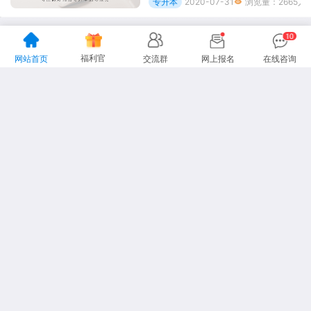
专升本
2020-07-31
浏览量：2665人

阅读更多
福利官
网站首页
交流群
网上报名
在线咨询
专升本
上海自考本科
上海成人高考
上海专升本考试
关于网站
网站地图
联系我们
|
|
地址：上海市杨浦区国定路335号复旦大学创业科技园2号楼15楼
咨询电话：13916151478
声明：本站为上海专升本民间交流网站，
更多专升本动态请各位考生以市教育考试院、教育厅为准。
Copyright 2012-2026上海专升本
www.lnhl.net All Rights Reserved.
沪ICP备19026939号-26
沪ICP备19026939号