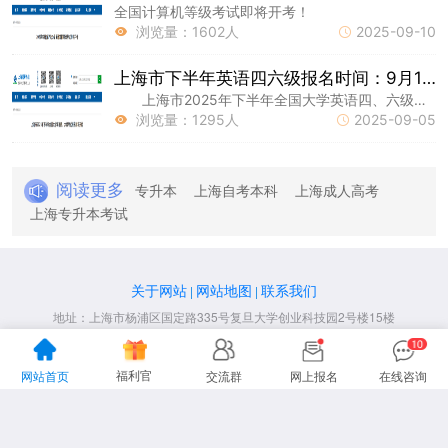
全国计算机等级考试即将开考！
浏览量：1602人
2025-09-10


上海市下半年英语四六级报名时间：9月11日！
上海市2025年下半年全国大学英语四、六级考试报名即将开始，现将有关事项通知如下： 一、开考科目与时间 (一)笔试科目 (二)口
浏览量：1295人
2025-09-05


阅读更多
专升本
上海自考本科
上海成人高考
上海专升本考试
关于网站
网站地图
联系我们
|
|
地址：上海市杨浦区国定路335号复旦大学创业科技园2号楼15楼
咨询电话：13916151478
声明：本站为上海专升本民间交流网站，
福利官
网站首页
交流群
网上报名
在线咨询
更多专升本动态请各位考生以市教育考试院、教育厅为准。
Copyright 2012-2026上海专升本
www.lnhl.net All Rights Reserved.