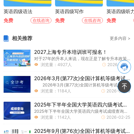
英语四级语法
英语四级写作
英语四级听
免费
免费
免费
在线咨询
在线咨询
相关推荐
更多内容 >
2027上海专升本培训班可报名！
对于27年的升本人来说，现在正是了解专升本政策、收集各种升本信息的好时机。如果你还没想好自己适合什么时候备考，那可以参考下面这几个标
浏览量：4927人
2026-12-15


2026年3月(第77次)全国计算机等级考试成绩开通查询
2026年3月(第77次)全国计算机等级考试成绩已开通查询，现就相关事项通知如下： 一、成绩查询 考生可登录中国教育考试网(http: w
浏览量：1184人
2026-05-19


2025年下半年全国大学英语四六级考试成绩查询有关安排
2025年下半年全国大学英语四六级考试成绩查询有关安排已公布!上海专升本网为大家整理了相关内容，请各位同学细读!
浏览量：1142人
2026-02-25


2025年9月(第76次)全国计算机等级考试即将开考