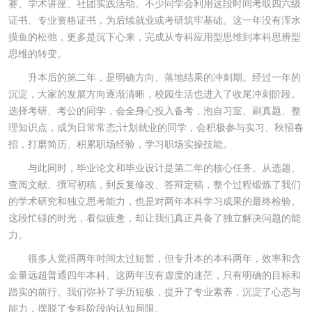
赛、学术讲座、社团实践活动。不少同学会利用这段时间考取四六级
证书、专业资格证书，为后续就业或考研筑牢基础。这一年没有浑水
摸鱼的松弛，更多是沉下心来，完成从专科应用型思维到本科思辨型
思维的转变。
升本后的第二年，是明确方向、落地结果的冲刺期。经过一年的
沉淀，大家的发展方向逐渐清晰，校园生活也进入了收尾冲刺阶段。
选择考研、考公的同学，会全身心投入备考，泡自习室、刷真题、整
理知识点，成为日常常态;计划就业的同学，会积极参与实习、秋招春
招，打磨简历、积累职场经验，学习职场实操技能。
与此同时，毕业论文和毕业设计是第二年的核心任务。从选题、
查阅文献、撰写初稿，到反复修改、答辩定稿，整个过程锻炼了我们
的学术研究和独立思考能力，也是对两年本科学习成果的最终检验。
这段忙碌的时光，看似疲惫，却让我们真正具备了独立解决问题的能
力。
很多人觉得两年时间太过短暂，但专升本的本科两年，效率和含
金量远超普通四年本科。这两年没有虚度的迷茫，只有明确的目标和
踏实的前行。我们弥补了学历短板，提升了专业素养，沉淀了心态与
能力，摆脱了专科阶段的认知局限。