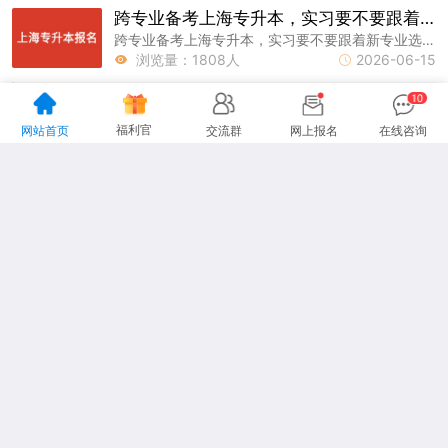
跨专业备考上海专升本，实习要不要跟着新专业选？
跨专业备考上海专升本，实习要不要跟着新专业选?上海专升本网为大家整理好了相关内容，大家参考一下。
浏览量：1808人
2026-06-15


阅读更多
福利官
网站首页
交流群
网上报名
在线咨询
专升本
上海自考本科
上海成人高考
上海专升本考试
关于网站
网站地图
联系我们
|
|
地址：上海市杨浦区国定路335号复旦大学创业科技园2号楼15楼
咨询电话：13916151478
声明：本站为上海专升本民间交流网站，
更多专升本动态请各位考生以市教育考试院、教育厅为准。
Copyright 2012-2026上海专升本
www.lnhl.net All Rights Reserved.
沪ICP备19026939号-26
沪ICP备19026939号