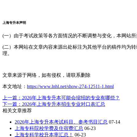
通信工程
软件工程
上海专升本声明
(一）由于考试政策等各方面情况的不断调整与变化，本网站
数据科学与大数
(二）本网站在文章内容来源出处标注为其他平台的稿件均为
理。
网络工程
智能科学与
文章来源于网络，如有侵权，请联系删除
上海第二工业大学
本文地址：
https://www.lnhl.net/show-274-12511-1.html
数字媒体技
上一篇：2026年上海专升本可能会缩招的专业有哪些？
计算机科学与
下一篇：2026年上海专升本招生专业对口表汇总
相关文章推荐
物流管理
2026年上海专升本考试科目、参考书目汇总
07-14
上海专科院校学费及住宿费汇总
06-23
上海专科学校升本率汇总！
06-23
国际商务