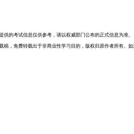
高等数学
所提供的考试信息仅供参考，请以权威部门公布的正式信息为准。
据技术
计算机原理
数据结构
转载稿，免费转载出于非商业性学习目的，版权归原作者所有。
技术
高等数学
术
计算机原理
数据结构
技术
高等数学
管理学