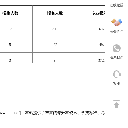
在线做题
招生人数
报名人数
专业报录比
12
200
6%
商务合作
5
132
4%
联系我们
3
8
37%
10
36
28%
客服
2
10
20%
5
21
24%
.lnhl.net/)，本站提供了丰富的专升本资讯、学费标准、考试科目、录
3
11
27%