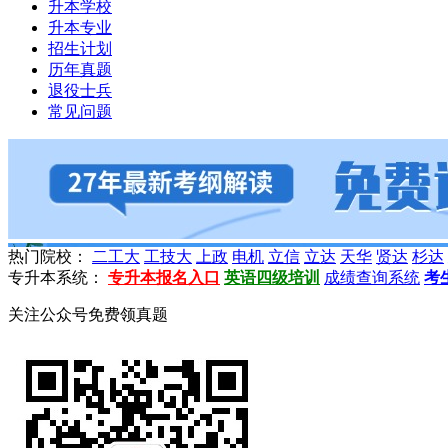
升本学校
升本专业
招生计划
历年真题
退役士兵
常见问题
热门院校：
二工大
工技大
上政
电机
立信
立达
天华
贤达
杉达
专升本系统：
专升本报名入口
英语四级培训
成绩查询系统
考
关注公众号免费领真题