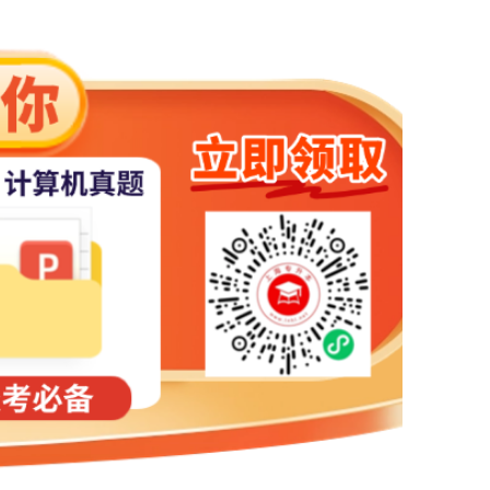
2
9
22%
27
121
22%
27
93
29%
13
43
30%
4
13
30%
25
79
32%
6
18
30%
4
15
26%