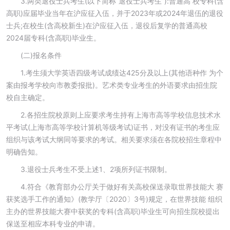
3.两类退役士兵考生(以下简称“退役士兵考生”):普通高 校专科(含
高职)应届毕业当年在沪应征入伍，并于2023年或2024年退伍的退役
士兵;在校生(含高校新生)在沪应征入伍，退役后复学的普通高校
2024届专科(含高职)毕业生。
(二)报名条件
1.考生须大学英语四级考试成绩达425分及以上(其他语种作 为个
案由报考学校向市教委报批)。艺术类专业考生的外语要求由招生院
校自主确定。
2.各招生院校原则上应要求考生持有上海市高等学校信息技术水
平考试(上海市高等学校计算机等级考试)证书，对没有证书的考生应
组织与该考试大纲同等要求的考试。相关要求须在各院校招生章程中
明确告知。
3.退役士兵考生不受上述1、2项所列证书限制。
4.符合《教育部办公厅关于做好有关高校保送录取世界技能大 赛
获奖选手工作的通知》(教学厅〔2020〕3号)规定，在世界技能 组织
主办的世界技能大赛中获奖的专科(含高职)毕业生可向招生院校提出
保送至相应本科专业的申请。