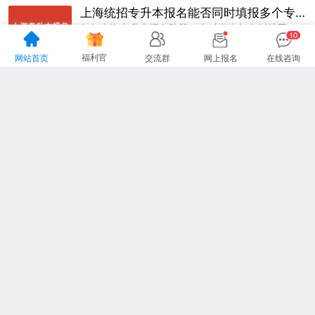
上海统招专升本报名能否同时填报多个专业？
每年上海专升本报名阶段，专科考生都会纠结同一个核心问题：报名时能不能一次性填报多个专业，以此提升上岸概率。以下是上海统招专升本网的分析，大家可以参考一下。
浏览量：1320人
2026-06-12


福利官
网站首页
交流群
网上报名
在线咨询
阅读更多
专升本
上海自考本科
上海成人高考
上海专升本考试
关于网站
网站地图
联系我们
|
|
地址：上海市杨浦区国定路335号复旦大学创业科技园2号楼15楼
咨询电话：13916151478
声明：本站为上海专升本民间交流网站，
更多专升本动态请各位考生以市教育考试院、教育厅为准。
Copyright 2012-2026上海专升本
www.lnhl.net All Rights Reserved.
沪ICP备19026939号-26
沪ICP备19026939号