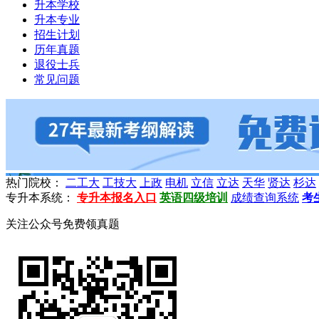
升本学校
升本专业
招生计划
历年真题
退役士兵
常见问题
热门院校：
二工大
工技大
上政
电机
立信
立达
天华
贤达
杉达
专升本系统：
专升本报名入口
英语四级培训
成绩查询系统
考
关注公众号免费领真题