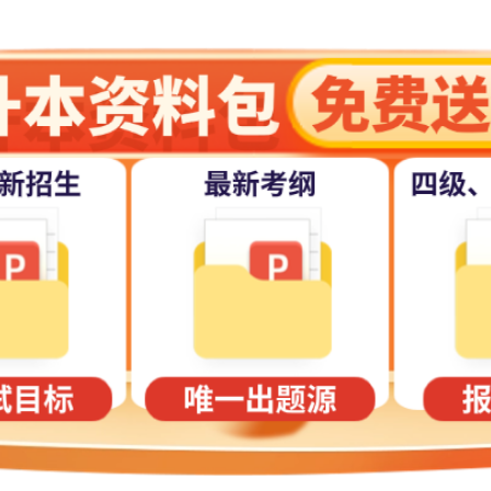
录取世界技能大赛获奖选手工作的通知》(教学厅〔2020〕3号)规定