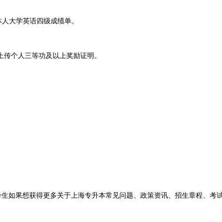
本人大学英语四级成绩单。
传个人三等功及以上奖励证明。
《关于进一步引导和鼓励高校毕业生到基层工作的意见》(中办发〔20
务期满且考核合格后2年内，可享受应届生待遇报考。
”)：普通高校专科(含高职)应届毕业当年在沪应征入伍，并于xx年退
考生如果想获得更多关于上海专升本常见问题、政策资讯、招生章程、考