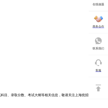
在线做题
商务合作
联系我们
16〕79号)规定，参加基层服务项目前无工作经历的本市普通高校专科
客服
伍的退役士兵;在校生(含高校新生)在沪应征入伍，退役后复学的普通高
试科目、录取分数、考试大纲等相关信息，敬请关注上海统招专升本网