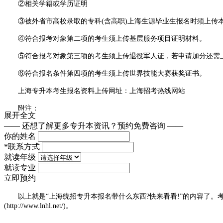
②相关学籍或学历证明
③被外省市高校录取的专科(含高职)上海生源毕业生报名时须上传
④符合报考对象第二项的考生须上传基层服务项目证明材料。
⑤符合报考对象第三项的考生须上传退役军人证，若申请加分还需上
⑥符合报名条件第四项的考生须上传世界技能大赛获奖证书。
上海专升本考生报名资料上传网址：上海招考热线网站
附注：
展开全文
—— 还想了解更多专升本资讯？
预约免费咨询 ——
①什么是第二项考生?
你的姓名
上海专升本报名第二项考生：符合中共中央办公厅、国务院办公厅印发的
*
联系方式
(含高职)毕业生和被外地高校录取的专科(含高职)上海生源毕业生，服
就读年级
就读专业
②什么是第三项考生?
立即预约
上海专升本报名第三项考生：两类退役士兵考生(以下简称“退役士兵考生
以上就是“上海统招专升本报名带什么东西?快来看看!”的内容了。
校xx届专科(含高职)毕业生。
(http://www.lnhl.net/)。
③什么是第四项考生?