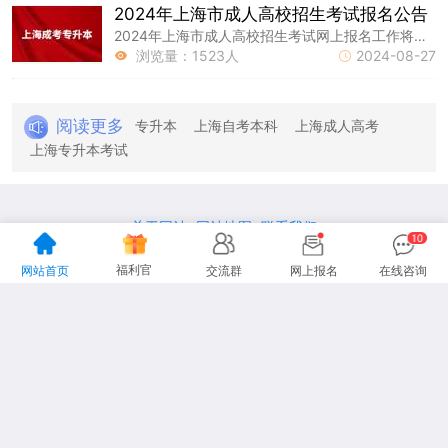
2024年上海市成人高校招生考试报名公告
2024年上海市成人高校招生考试网上报名工作将于9月3日开始，分为网上报考信息填报、报考资格审核和网上缴费三个阶段。
浏览量：1523人
2024-08-27


阅读更多
专升本
上海自考本科
上海成人高考
上海专升本考试
关于网站
网站地图
联系我们
|
|
地址：上海市杨浦区国定路335号复旦大学创业科技园2号楼15楼
福利官
网站首页
交流群
网上报名
在线咨询
咨询电话：13916151478
声明：本站为上海专升本民间交流网站，
更多专升本动态请各位考生以市教育考试院、教育厅为准。
Copyright 2012-2026上海专升本
www.lnhl.net All Rights Reserved.
沪ICP备19026939号-26
沪ICP备19026939号