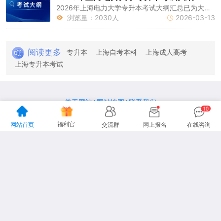
2026年上海电力大学专升本考试大纲汇总已为大家整理好，上海专升本资讯网持续为大家更新上海统招专升本报名及考试最新资讯，请大家接着往下看吧!
浏览量：2030人
2026-03-13


阅读更多
专升本
上海自考本科
上海成人高考
上海专升本考试
关于网站
网站地图
联系我们
|
|
地址：上海市杨浦区国定路335号复旦大学创业科技园2号楼15楼
福利官
网站首页
交流群
网上报名
在线咨询
咨询电话：13916151478
声明：本站为上海专升本民间交流网站，
更多专升本动态请各位考生以市教育考试院、教育厅为准。
Copyright 2012-2026上海专升本
www.lnhl.net All Rights Reserved.
沪ICP备19026939号-26
沪ICP备19026939号