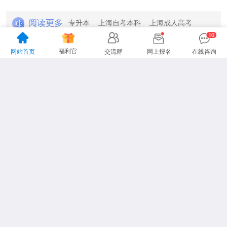
阅读更多
专升本
上海自考本科
上海成人高考
上海专升本考试
福利官
网站首页
交流群
网上报名
在线咨询
关于网站
网站地图
联系我们
|
|
地址：上海市杨浦区国定路335号复旦大学创业科技园2号楼15楼
咨询电话：13916151478
声明：本站为上海专升本民间交流网站，
更多专升本动态请各位考生以市教育考试院、教育厅为准。
Copyright 2012-2026上海专升本
www.lnhl.net All Rights Reserved.
沪ICP备19026939号-26
沪ICP备19026939号