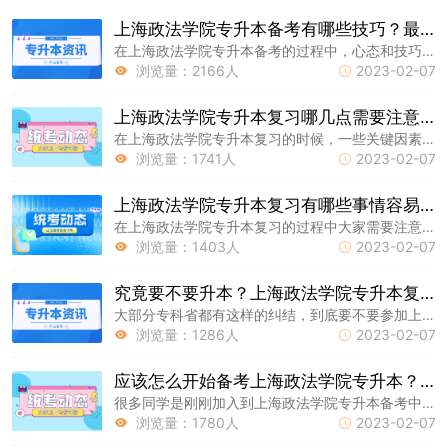
上海政法学院专升本备考有哪些技巧？最佳备考心态是什么？
在上海政法学院专升本备考的过程中，心态和技巧都是非常重要的因素。今天我们就一起来看一下上海专升本复习还有哪些需要注意的问题，下面就让我们一起来看看吧。
浏览量：2166人
2023-02-07


上海政法学院专升本复习哪几点需要注意？这四个要素非常关键
在上海政法学院专升本复习的时候，一些关键因素可能会影响到大家的复习效率和方法，所以大家一定要多加注意，下面给大家分享一下上海专升本复习过程中需要注意的几个点。
浏览量：1741人
2023-02-07


上海政法学院专升本复习有哪些事情容易被忽略，但是影响很大？
在上海政法学院专升本复习的过程中大家需要注意的事情很多，有些事情就容易被忽略。总结了几个大家在复习过程中容易忽略但是影响很大的事情，希望大家能够注意。
浏览量：1403人
2023-02-07


究竟要不要升本？上海政法学院专升本复习要不要报班？
大部分专科省都有这样的纠结，到底要不要参加上海政法学院专升本考试以及参加专升本考试究竟需不需要报班，今天我们就一起来看看这两个问题。
浏览量：1286人
2023-02-07


应该怎么开始备考上海政法学院专升本？过来人经验分享
很多同学是刚刚加入到上海政法学院专升本备考中来，对于应该如何备考上海专升本并不是很清楚，今天我们就一起来看一下过来人有哪些经验分享给大家。
浏览量：1780人
2023-02-07

