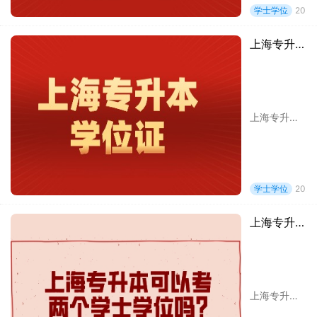
学士学位
2024
上海专升本学位证的那些事！确实很重要！
上海专升本学生毕业时，其毕业证书上标注“专科起点本科学习”，学习时间按进入本科阶段学习和颁发毕业证实际时间填写。
学士学位
2024
上海专升本可以考两个学士学位吗?
上海专升本可以考两个学士学位吗?上海统招专升本考试网已经整理好上海专升本相关资讯，希望可以帮助到大家，一起来看看具体内容吧!