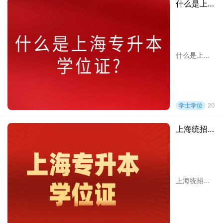
什么是上海专升本学位证?
什么是上海专升本学位证?学位证书，又称学位证，是高等教育本科阶段授予的学位名称。在中国学位结构中为基础学位，由国务院授权高等学校授予。由学位授予单位依照本单位的学位授予条
学士学位
2024
上海统招专升本与高考直接考上的本科学位证一样吗？
上海统招专升本与高考直接考上的本科学位证一样吗?今天就带大家了解一下，统招专升本与普通本科之间，关于学位证到底有哪些区别。