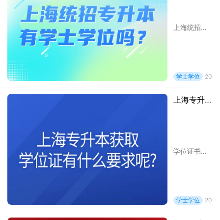
上海统招专升本有学士学位吗?关于这个问题，大家可以查看以下内容获取答案，希望对各位有所帮助!
学士学位
2024
上海专升本获取学位证有什么要求呢?
学位证书这么有用，为什么有的本科毕业生没有呢?那是因为它的获取条件限制了一部分同学。那么对于上海专升本的同学来说，获取学位证有什么要求呢?
学士学位
2024