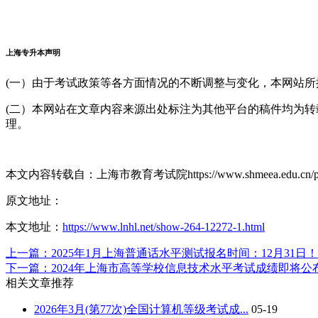
重要提醒：在校生是指上海市普通高等院校以及户籍在上海的外地
校生须填写本人目前就读的将要取得的最高学历。
照片要求：
本人近6个月以内的
免冠白底
正面彩色证件照(不允许戴帽
上海专升本声明
家具、门框、风景、树木等物体)彩色照片。(建议使用Microsoft Office Pict
(一）由于考试政策等各方面情况的不断调整与变化，本网站
(二）本网站在文章内容来源出处标注为其他平台的稿件均为
理。
本文内容转载自：上海市教育考试院https://www.shmeea.edu.cn/page/0
原文地址：
本文地址：
https://www.lnhl.net/show-264-12272-1.html
上一篇：2025年1月上海普通话水平测试报名时间：12月31日！
下一篇：2024年上海市高等学校信息技术水平考试成绩即将公
此照片将用于准考证和考试合格证明，考生上传照片时慎重选用。
相关文章推荐
第三步：选择考区、考试科目
2026年3月(第77次)全国计算机等级考试成...
05-19