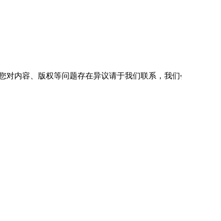
在读研究生，中高职贯通考生允许在其学习的最后一年报考;最高学历在
G;照片必须显示考生头部和肩的上部，照片背景必须白色背景(背景中不得带有
如您对内容、版权等问题存在异议请于我们联系，我们会及时处