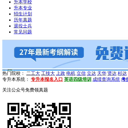
升本学校
升本专业
招生计划
历年真题
退役士兵
常见问题
热门院校：
二工大
工技大
上政
电机
立信
立达
天华
贤达
杉达
专升本系统：
专升本报名入口
英语四级培训
成绩查询系统
考
关注公众号免费领真题