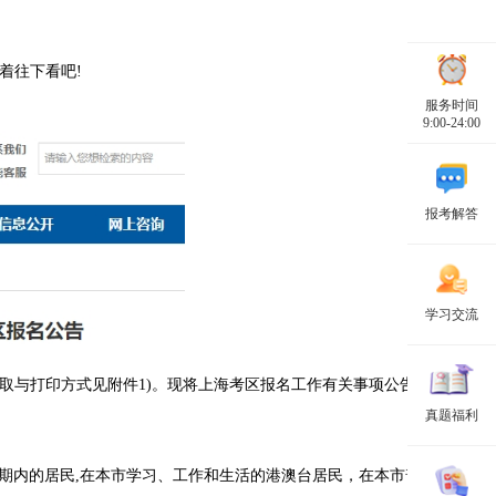
着往下看吧!
服务时间
9:00-24:00
报考解答
学习交流
获取与打印方式见附件1)。现将上海考区报名工作有关事项公告如下：
真题福利
期内的居民,在本市学习、工作和生活的港澳台居民，在本市普通高等院