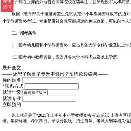
校以及户籍在上海的外地普通高等院校在读学生，驻沪现役军人和武警
根据《教育部关于推进师范生免试认定中小学教师资格改革的通知》
小学教师资格考试。考生是否符合教育部规定的免试政策，可以向本人
二、报考条件
(一)报考幼儿园和小学教师资格，应当具备大学专科毕业及以上学
(二)报考初中教师资格，应当具备大学本科毕业及以上学历。
展开全文
(三)报考高级中学和中等职业学校教师资格，应当具备大学本科毕
—— 还想了解更多专升本资讯？
预约免费咨询 ——
你的姓名
(四)报考中等职业学校实习指导教师资格，应当具备中等职业学
*
联系方式
就读年级
(五)上海市普通高等院校以及户籍在上海的外地普通高等院校全日
就读专业
立即预约
(六)符合申请认定教师资格的体检标准。
以上就是关于“2025年上半年中小学教师资格考试(笔试)上海考区报名
(七)中小学教师资格考试有关政策规定详见《中小学教师资格考试暂行
讯、学费标准、考试科目、录取分数线、招生简章、考试大纲等相关信
重要提醒：考生本人对报考信息真实性、准确性、有效性负责，对