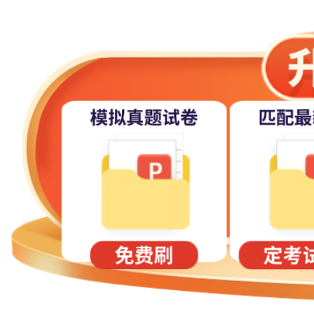
中小学教师资格证的认定除笔试、面试成绩合格外，还需符合相应
定条件，谨慎报考。
三、报名步骤及时间安排
中小学教师资格考试实行网上报名，报名步骤分为报考信息输入、报
作流程见2025年上半年中小学教师资格考试(笔试)上海考区考生报名流程
(一)报考信息输入
考生报考信息输入时间为1月7日9:00起至8日24:00(其后网
第一步：登录
考生须在规定时间内登录中小学教师资格考试网(http://ntce.neea.edu.
第二步：注册
登录后，所有考生(含以前参加过笔试的考生)报名前必须进行注