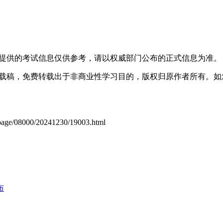
普通高等院校全日制三年级(含在读专升本第四学年)及以上考生和全日制
子、头巾、发带、墨镜等);照片大小不大于200K、格式为JPG/JPE
ure Manager,图画,Photoshop,ACDsee等工具对照片进行剪裁压缩)。
所提供的考试信息仅供参考，请以权威部门公布的正式信息为准。
转载稿，免费转载出于非商业性学习目的，版权归原作者所有。
8000/20241230/19003.html
布
照片审核不通过的考生无法通过报名信息审核。