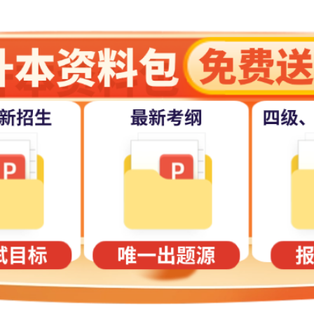
的学历层次、满足体检标准等，部分资格认定还需具备专业技术资格或等
名信息审核和网上缴费三个阶段，报名政策咨询联系方式见2025年上半年
图(附件3)。
报功能关闭，考生无法新增注册或报名，包括报名系统中的“取消报名”操作。
cn)。
册、填报个人信息和上传个人照片，重新注册操作不影响考生已获得的笔试