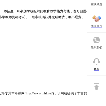
在线做题
究生、师范生，可参加学校组织的教育教学能力考核，也可自愿参加国家中
小学教师资格考试，一经审核确认并完成缴费，概不退费。
商务合作
联系我们
上工人技术等级。
客服
职贯通考生允许在其学习的最后一年报考。
网(http://www.lnhl.net/)，该网站提供了丰富的专升本资
认定等后续环节不能完成，后果由考生承担。