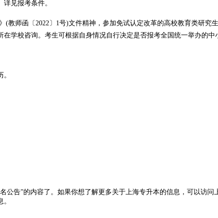
。详见报考条件。
(教师函〔2022〕1号)文件精神，参加免试认定改革的高校教育类研
所在学校咨询。考生可根据自身情况自行决定是否报考全国统一举办的中
历。
业及以上学历。
校毕业及以上学历，并应当具有相当助理工程师以上专业技术职务或中级以
制三年级(含在读专升本第四学年)及以上考生和全日制在读研究生，中高
公告”的内容了。如果你想了解更多关于上海专升本的信息，可以访问上海专升本考试
办法》(教师〔2013〕9号)和《教师资格条例》(教育部令第10号)。
息。
报考条件进行认真对照，如因考生提供虚假、错误信息造成笔试、面试、