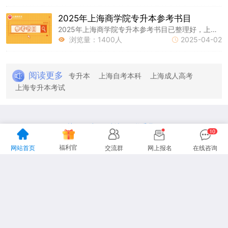
2025年上海商学院专升本参考书目
2025年上海商学院专升本参考书目已整理好，上海统招专升本网持续为大家更新专升本报名及考试资讯，以下是相关内容，祝大家备考顺利!
浏览量：1400人
2025-04-02


阅读更多
专升本
上海自考本科
上海成人高考
上海专升本考试
关于网站
网站地图
联系我们
|
|
地址：上海市杨浦区国定路335号复旦大学创业科技园2号楼15楼
福利官
网站首页
交流群
网上报名
在线咨询
咨询电话：13916151478
声明：本站为上海专升本民间交流网站，
更多专升本动态请各位考生以市教育考试院、教育厅为准。
Copyright 2012-2026上海专升本
www.lnhl.net All Rights Reserved.
沪ICP备19026939号-26