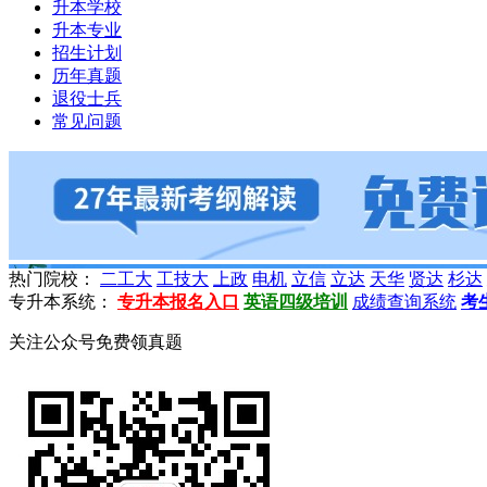
升本学校
升本专业
招生计划
历年真题
退役士兵
常见问题
热门院校：
二工大
工技大
上政
电机
立信
立达
天华
贤达
杉达
专升本系统：
专升本报名入口
英语四级培训
成绩查询系统
考
关注公众号免费领真题